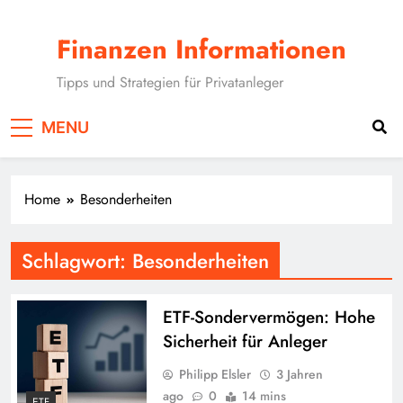
Skip
to
Finanzen Informationen
content
Tipps und Strategien für Privatanleger
MENU
Home
Besonderheiten
Schlagwort:
Besonderheiten
ETF-Sondervermögen: Hohe
Sicherheit für Anleger
Philipp Elsler
3 Jahren
ago
0
14 mins
ETF