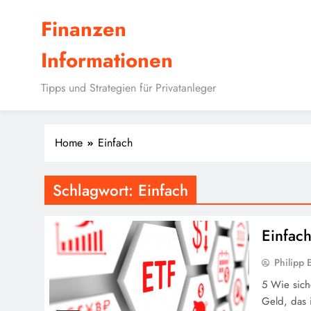
Skip
Finanzen
to
content
Informationen
Tipps und Strategien für Privatanleger
Home
Einfach
Schlagwort:
Einfach
Einfac
Philipp E
5 Wie sich
Geld, das 