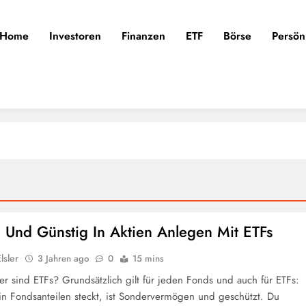
Home
Investoren
Finanzen
ETF
Börse
Persön
h Und Günstig In Aktien Anlegen Mit ETFs
lsler
3 Jahren ago
0
15 mins
er sind ETFs? Grundsätzlich gilt für jeden Fonds und auch für ETFs:
in Fondsanteilen steckt, ist Sondervermögen und geschützt. Du