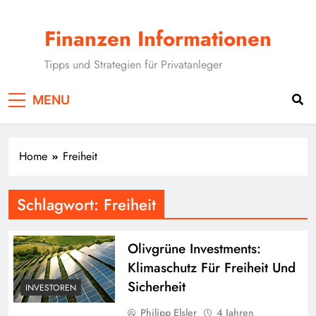
Skip
to
Finanzen Informationen
content
Tipps und Strategien für Privatanleger
MENU
Home
Freiheit
Schlagwort:
Freiheit
Olivgrüne Investments:
Klimaschutz Für Freiheit Und
Sicherheit
INVESTOREN
Philipp Elsler
4 Jahren