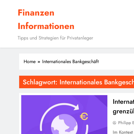
Skip
Finanzen
to
content
Informationen
Tipps und Strategien für Privatanleger
Home
Internationales Bankgeschäft
Schlagwort:
Internationales Bankgesch
Interna
grenzü
Philipp E
Im Kontext