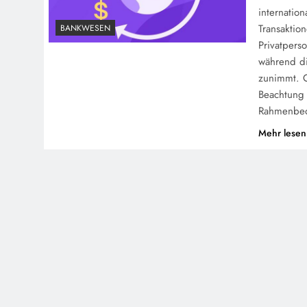
internatio
Transaktio
BANKWESEN
Privatpers
während di
zunimmt. G
Beachtung 
Rahmenbed
Mehr lesen