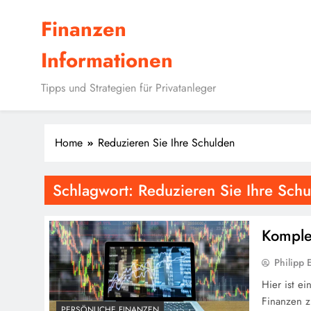
Skip
Finanzen
to
content
Informationen
Tipps und Strategien für Privatanleger
Home
Reduzieren Sie Ihre Schulden
Schlagwort:
Reduzieren Sie Ihre Sch
Komple
Philipp E
Hier ist e
Finanzen zu
PERSÖNLICHE FINANZEN