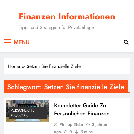
Skip
to
Finanzen Informationen
content
Tipps und Strategien für Privatanleger
MENU
Home
Setzen Sie finanzielle Ziele
Schlagwort:
Setzen Sie finanzielle Ziele
Kompletter Guide Zu
PERSÖNLICHE
Persönlichen Finanzen
FINANZEN
Philipp Elsler
3 Jahren
ago
0
3 mins