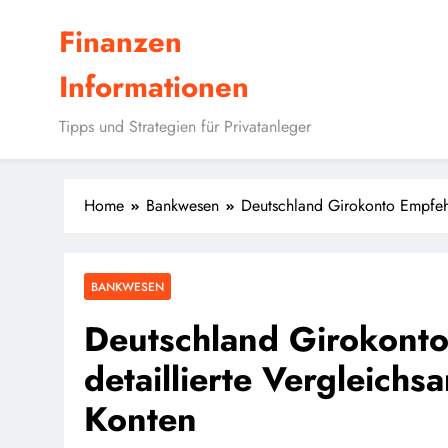
Skip
Finanzen
to
content
Informationen
Tipps und Strategien für Privatanleger
Home
Bankwesen
Deutschland Girokonto Empfehl
BANKWESEN
Deutschland Girokonto
detaillierte Vergleichs
Konten