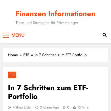
Skip
to
Finanzen Informationen
content
Tipps und Strategien für Privatanleger
MENU
Home
ETF
In 7 Schritten zum ETF-Portfolio
ETF
In 7 Schritten zum ETF-
Portfolio
Philipp Elsler
3 Jahren Ago
0
13 Mins