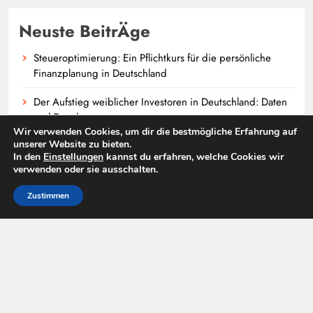
Neuste BeitrÄge
Steueroptimierung: Ein Pflichtkurs für die persönliche
Finanzplanung in Deutschland
Der Aufstieg weiblicher Investoren in Deutschland: Daten
und Trends
Wir verwenden Cookies, um dir die bestmögliche Erfahrung auf
unserer Website zu bieten.
Inflationsschutz-Investitionsstrategien im Trend unter
In den
Einstellungen
kannst du erfahren, welche Cookies wir
deutschen Investoren
verwenden oder sie ausschalten.
Fintech-Trends in kleinen und mittleren Unternehmen
Zustimmen
(KMU) in Deutschland
Festverzinsliche ETFs: Attraktivität im Zinsumfeld der
Senkungszyklen