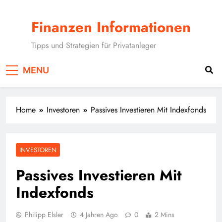
Skip
to
Finanzen Informationen
content
Tipps und Strategien für Privatanleger
MENU
Home
Investoren
Passives Investieren Mit Indexfonds
INVESTOREN
Passives Investieren Mit
Indexfonds
Philipp Elsler
4 Jahren Ago
0
2 Mins