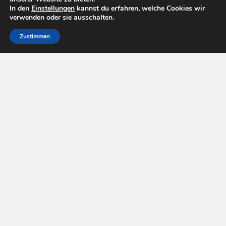
In den
Einstellungen
kannst du erfahren, welche Cookies wir
verwenden oder sie ausschalten.
Suchen
Zustimmen
SUCHEN
Neuste BeitrÄge
Steueroptimierung: Ein Pflichtkurs für die persönliche
Finanzplanung in Deutschland
Der Aufstieg weiblicher Investoren in Deutschland: Daten
und Trends
Inflationsschutz-Investitionsstrategien im Trend unter
deutschen Investoren
Fintech-Trends in kleinen und mittleren Unternehmen
(KMU) in Deutschland