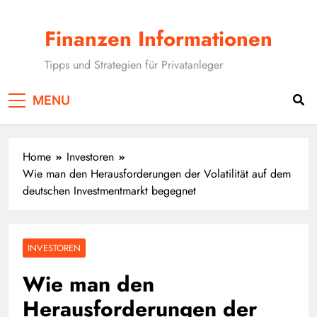
Skip
to
Finanzen Informationen
content
Tipps und Strategien für Privatanleger
MENU
Home
Investoren
Wie man den Herausforderungen der Volatilität auf dem
deutschen Investmentmarkt begegnet
INVESTOREN
Wie man den
Herausforderungen der