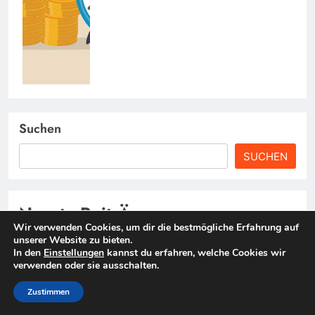
Suchen
SUCHEN
Neuste BeitrÄge
Wir verwenden Cookies, um dir die bestmögliche Erfahrung auf
Steueroptimierung: Ein Pflichtkurs für die persönliche
unserer Website zu bieten.
In den
Einstellungen
kannst du erfahren, welche Cookies wir
Finanzplanung in Deutschland
verwenden oder sie ausschalten.
Der Aufstieg weiblicher Investoren in Deutschland: Daten
Zustimmen
und Trends