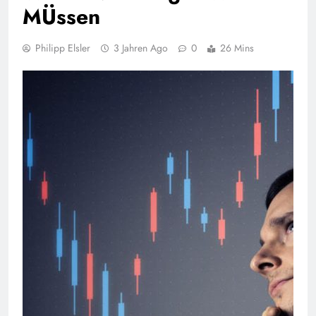
MÜssen
Philipp Elsler
3 Jahren Ago
0
26 Mins